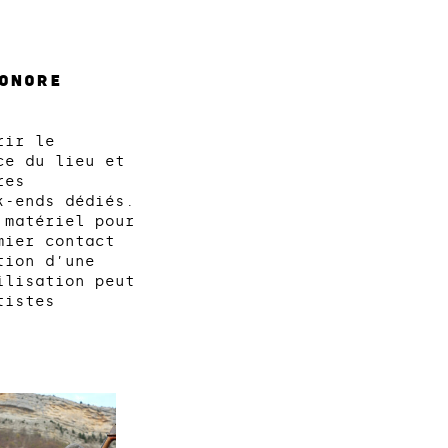
ONORE
rir le
ce du lieu et
res
k-ends dédiés.
 matériel pour
mier contact
tion d’une
ilisation peut
tistes