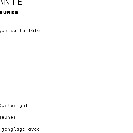
ANTE
EUNES
anise la fête
Cartwright,
jeunes
 jonglage avec