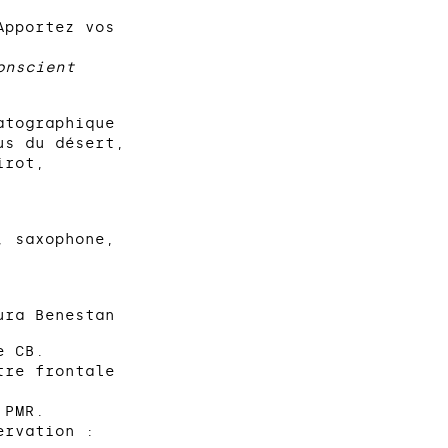
Apportez vos
onscient
atographique
us du désert,
irot,
, saxophone,
ura Benestan
e CB.
tre frontale
 PMR.
ervation :